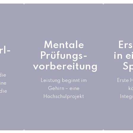
Mentale
rl-
Ers
Mentale
Ers
Prüfungs-
rl-
in 
Prüfungs-
in 
vorbereitung
S
vorbereitung
S
che-
wie man in Prüfungen
die
ein va
he
Vollzugriff auf seine
Leistung beginnt im
Erste H
ine
Hilfe-K
ei
Gehirn – eine
kognitive
k
die
mi
Leistungsfähigkeit
Hochschulprojekt
Integ
Beein
en
bekommt