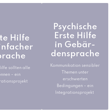
Psychische
Psychische
Erste Hilfe
te Hilfe
Erste Hilfe
te Hilfe
in Gebär-
einfacher
in Gebär-
einfacher
densprache
prache
densprache
prache
in der Psychischen-
lidierter Erste-
Kommunikation sensibler
ilfe sollten alle
Ersten-Hilfe sind
urs für Menschen
Themen unter
önnen – ein
Kommunikationsfähigkeiten
t kognitiven
erschwerten
rationsprojekt
wichtig – in
trächtigungen
Bedingungen – ein
Gebärdensprache noch
Integrationsprojekt
wichtiger