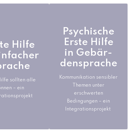
Psychische
Psychische
Erste Hilfe
te Hilfe
Erste Hilfe
te Hilfe
in Gebär-
einfacher
in Gebär-
einfacher
densprache
prache
densprache
prache
in der Psychischen-
lidierter Erste-
Kommunikation sensibler
ilfe sollten alle
Ersten-Hilfe sind
urs für Menschen
Themen unter
önnen – ein
Kommunikationsfähigkeiten
t kognitiven
erschwerten
rationsprojekt
wichtig – in
trächtigungen
Bedingungen – ein
Gebärdensprache noch
Integrationsprojekt
wichtiger