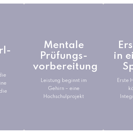
Mentale
rl-
Ers
Mentale
Ers
Prüfungs-
rl-
in 
Prüfungs-
in 
vorbereitung
S
vorbereitung
S
che-
wie man in Prüfungen
die
ein va
he
Vollzugriff auf seine
Leistung beginnt im
Erste H
ine
Hilfe-K
ei
Gehirn – eine
kognitive
k
die
mi
Leistungsfähigkeit
Hochschulprojekt
Integ
Beein
en
bekommt